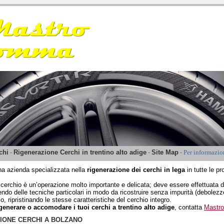
RIGENERAZIONE CERCHI
ALTO ADIGE
chi
-
Rigenerazione Cerchi in trentino alto adige
-
Site Map
- Per informazio
a azienda specializzata nella
rigenerazione dei cerchi in lega
in tutte le p
.
 cerchio è un’operazione molto importante e delicata; deve essere effettuata 
ndo delle tecniche particolari in modo da ricostruire senza impurità (debolezze
, ripristinando le stesse caratteristiche del cerchio integro.
igenerare o accomodare i tuoi cerchi a trentino alto adige
, contatta
Mastr
IONE CERCHI A BOLZANO