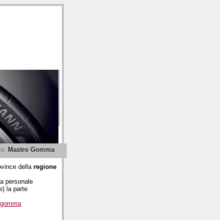
 TRENTINO
ni:
Mastro Gomma
rovince della
regione
da personale
) la parte
ogomma