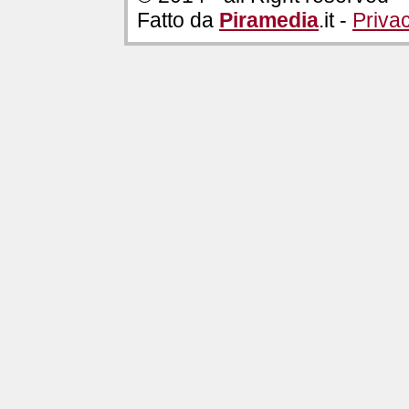
Fatto da
Piramedia
.it -
Priva